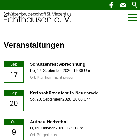
Start
Veranstaltungen
Aktuelles
SchützenNEWS
Schützenfest Abrechnung
Sep
Do,
17. September 2026
, 19:30
Uhr
17
Termine
Ort: Pfarrheim Echthausen
Verein
Kreisschützenfest in Neuenrade
Sep
So,
20. September 2026
, 10:00
Uhr
20
Service
Kontakt
Aufbau Herbstball
Okt
Fr,
09. Oktober 2026
, 17:00
Uhr
9
Ort: Bürgerhaus