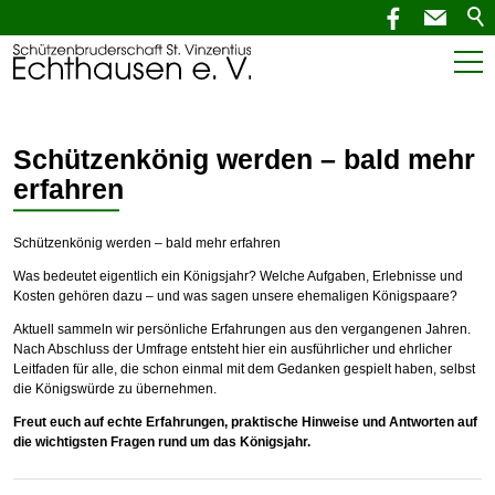
Start
Schützenkönig werden – bald mehr
Aktuelles
erfahren
SchützenNEWS
Schützenkönig werden – bald mehr erfahren
Termine
Was bedeutet eigentlich ein Königsjahr? Welche Aufgaben, Erlebnisse und
Kosten gehören dazu – und was sagen unsere ehemaligen Königspaare?
Verein
Aktuell sammeln wir persönliche Erfahrungen aus den vergangenen Jahren.
Nach Abschluss der Umfrage entsteht hier ein ausführlicher und ehrlicher
Leitfaden für alle, die schon einmal mit dem Gedanken gespielt haben, selbst
Service
die Königswürde zu übernehmen.
Mitglied werden
Freut euch auf echte Erfahrungen, praktische Hinweise und Antworten auf
die wichtigsten Fragen rund um das Königsjahr.
Schützenkönig werden
Service für Mitglieder