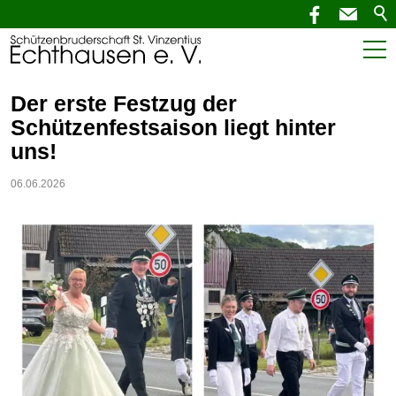
Start
Der erste Festzug der
Schützenfestsaison liegt hinter
Aktuelles
uns!
SchützenNEWS
06.06.2026
Termine
Verein
Service
Kontakt