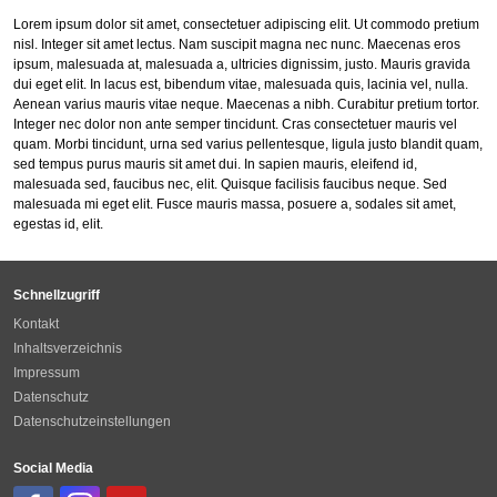
Lorem ipsum dolor sit amet, consectetuer adipiscing elit. Ut commodo pretium
nisl. Integer sit amet lectus. Nam suscipit magna nec nunc. Maecenas eros
ipsum, malesuada at, malesuada a, ultricies dignissim, justo. Mauris gravida
dui eget elit. In lacus est, bibendum vitae, malesuada quis, lacinia vel, nulla.
Aenean varius mauris vitae neque. Maecenas a nibh. Curabitur pretium tortor.
Integer nec dolor non ante semper tincidunt. Cras consectetuer mauris vel
quam. Morbi tincidunt, urna sed varius pellentesque, ligula justo blandit quam,
sed tempus purus mauris sit amet dui. In sapien mauris, eleifend id,
malesuada sed, faucibus nec, elit. Quisque facilisis faucibus neque. Sed
malesuada mi eget elit. Fusce mauris massa, posuere a, sodales sit amet,
egestas id, elit.
Schnellzugriff
Kontakt
Inhaltsverzeichnis
Impressum
Datenschutz
Datenschutzeinstellungen
Social Media