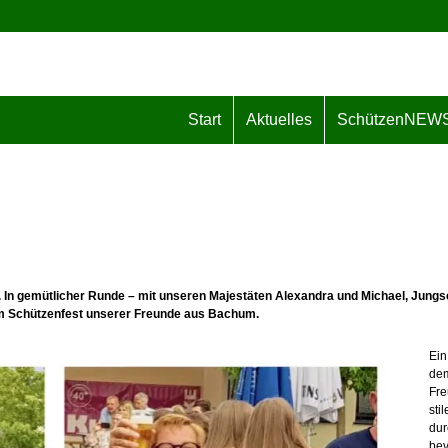
Start
Aktuelles
SchützenNEW
In gemütlicher Runde – mit unseren Majestäten Alexandra und Michael, Jungs
um Schützenfest unserer Freunde aus Bachum.
Ein
dem
Fre
sti
dur
bev