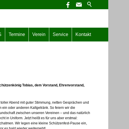
S
Termine
Verein
Service
Kontakt
chützenkönig Tobias, dem Vorstand, Ehrenvorstand,
 toller Abend mit guter Stimmung, netten Gesprächen und
 ein oder anderen Kaltgetränk. So feiern wir die
undschaft zwischen unseren Vereinen – und das natürlich
lecht in Uniform. Jetzt heißt es für uns aber erstmal:
chatmen. Wir legen eine kleine Schützenfest-Pause ein,
or es bald wieder weitergeht!